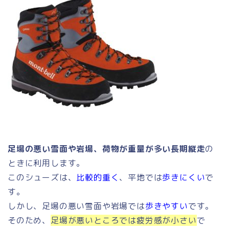
足場の悪い雪面や岩場、荷物が重量が多い長期縦走
の
ときに利用します。
このシューズは、
比較的重く
、平地では
歩きにくい
で
す。
しかし、足場の悪い雪面や岩場では
歩きやすい
です。
そのため、
足場が悪いところでは疲労感が小さい
で