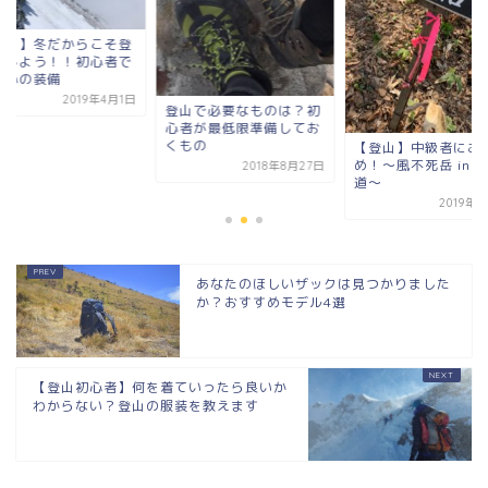
冬山】冬だからこそ登
をしよう！！初心者で
安心の装備
2019年4月1日
登山で必要なものは？初
心者が最低限準備してお
くもの
【登山】中級者にお
め！～風不死岳 in 
2018年8月27日
道～
2019年
あなたのほしいザックは見つかりました
か？おすすめモデル4選
【登山初心者】何を着ていったら良いか
わからない？登山の服装を教えます