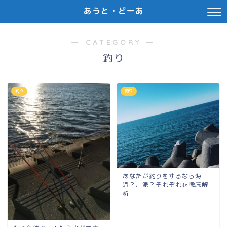
あうと・どーあ
― CATEGORY ―
釣り
釣り
釣り
あなたが釣りをするなら海
派？川派？それぞれを徹底解
析